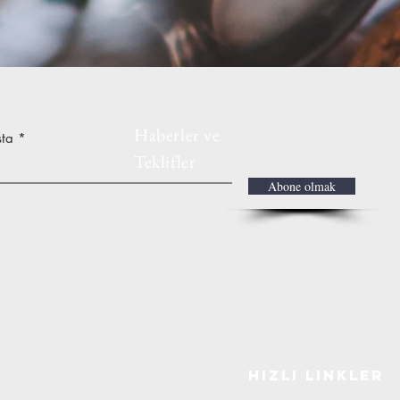
Haberler ve
sta
Teklifler
Abone olmak
Hızlı Linkler