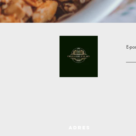
E-po
ADRES